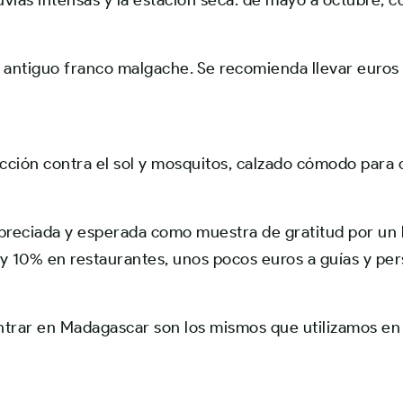
uvias intensas y la estación seca: de mayo a octubre, c
 al antiguo franco malgache. Se recomienda llevar euro
ección contra el sol y mosquitos, calzado cómodo para 
preciada y esperada como muestra de gratitud por un b
y 10% en restaurantes, unos pocos euros a guías y pers
trar en Madagascar son los mismos que utilizamos en