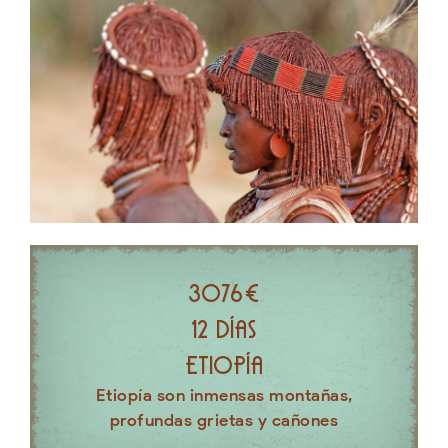
3076€
12 días
Etiopía
Etiopía son inmensas montañas,
profundas grietas y cañones